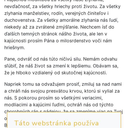
nevďačnosť, za všetky hriechy proti životu. Za všetky
zlyhania manželstiev, rodín, verejných činiteľov i
duchovenstva. Za všetky amorálne zlyhania nás ľudí,
niekedy až za zvrátené zmýšľanie. Nechcem ísť do
ďalších temných stránok nášho života, ale len v
kajúcnosti prosím Pána o milosrdenstvo voči nám
hriešnym.
Pane, odvráť od nás túto ničivú silu. Nemám odvahu
sľúbiť, že náš život sa zmení k lepšiemu. Obávam sa,
že je hlboko vzdialený od skutočnej kajúcnosti.
Napriek tomu sa odvažujem prosiť, zmiluj sa nad nami
a chráň nás svojou presvätou krvou, ktorú si vylial za
nás. S pokorou prosím so všetkými veriacimi,
modliacimi a kajúcimi ľuďmi, ochráň nás od týchto
chorobných rán s nádejou, že sa zmeníme viac na Tvoj
obraz. Prosíme o to spoločne na mocný príhovor
Táto webstránka používa
Božej matky.