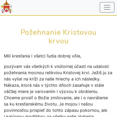
Požehnanie Kristovou
krvou
Milí kresťania i všetci ľudia dobrej vôle,
pozývam vás všetkých k vnútornej účasti na udalosti
požehnania mocnou relikviou Kristovej krvi. Ježiš ju za
nás vylial na kríži za naše hriechy a ich následky.
Nákaza, ktorá nás v týchto dňoch zasahuje v stále
väčšej miere je varovaním i výzvou k obráteniu.
Chceme prosiť o Božie zmilovanie, ale i o navrátenie
sa ku kresťanskému životu. Je mojou i našou
povinnosťou prispieť do tohto zápasu pokornou, ale
i kajúcnou modlitbou za všetky naše zlyhania,