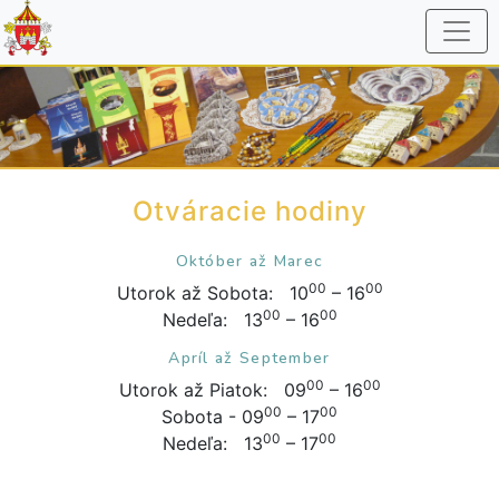
Otváracie hodiny
Október až Marec
00
00
Utorok až Sobota: 10
– 16
00
00
Nedeľa: 13
– 16
Apríl až September
00
00
Utorok až Piatok: 09
– 16
00
00
Sobota - 09
– 17
00
00
Nedeľa: 13
– 17