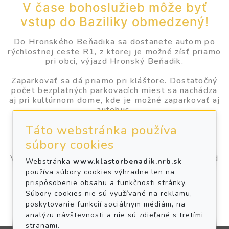
V čase bohoslužieb môže byť
vstup do Baziliky obmedzený!
Do Hronského Beňadika sa dostanete autom po
rýchlostnej ceste R1, z ktorej je možné zísť priamo
pri obci, výjazd Hronský Beňadik.
Zaparkovať sa dá priamo pri kláštore. Dostatočný
počet bezplatných parkovacích miest sa nachádza
aj pri kultúrnom dome, kde je možné zaparkovať aj
autobus.
Táto webstránka používa
Priame autobusové spojenie je dostupné zo
Zlatých Moraviec, Levíc alebo Novej Bane.
súbory cookies
Vlakom sa k nám dostanete z Levíc a zo Žiaru nad
Webstránka
www.klastorbenadik.nrb.sk
Hronom.
používa súbory cookies výhradne len na
prispôsobenie obsahu a funkčnosti stránky.
Tešíme sa na vašu návštevu!
Súbory cookies nie sú využívané na reklamu,
poskytovanie funkcií sociálnym médiám, na
analýzu návštevnosti a nie sú zdieľané s tretími
stranami.