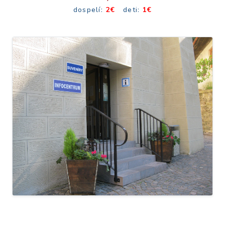
dospelí:
2€
deti:
1€