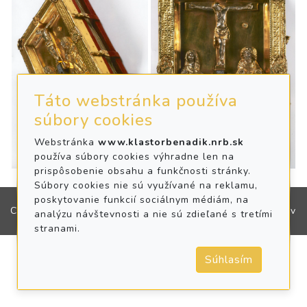
Táto webstránka používa
súbory cookies
Webstránka
www.klastorbenadik.nrb.sk
používa súbory cookies výhradne len na
prispôsobenie obsahu a funkčnosti stránky.
Súbory cookies nie sú využívané na reklamu,
poskytovanie funkcií sociálnym médiám, na
Copyright © 2016
Bazilika minor sv. Benedikta, opáta v
analýzu návštevnosti a nie sú zdieľané s tretími
stranami.
Súhlasím
Hronskom Beňadiku.