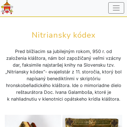
Nitriansky kódex
Pred blížiacim sa jubilejným rokom, 950 r. od
založenia kláštora, nám bol zapožičaný veľmi vzácny
dar, faksimile najstaršej knihy na Slovensku tzv.
„Nitriansky kódex“- evajelistár z 11. storočia, ktorý bol
napísaný benediktínmi v skriptóriu
hronskobeňadického kláštora. Ide o mimoriadne dielo
reštaurátora Doc. Ivana Galamboša, ktoré je
k nahliadnutiu v klenotnici opátskeho krídla kláštora.